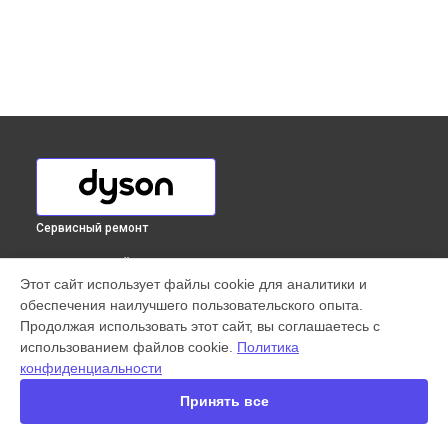
Сервисный ремонт
ВЫБЕРИ СВОЙ ГОРОД
Этот сайт использует файлы cookie для аналитики и
Ремонт привода вертикального пылесоса Cyclone V10
обеспечения наилучшего пользовательского опыта.
Absolute Dyson в
Краснодаре
Продолжая использовать этот сайт, вы соглашаетесь с
Ремонт привода вертикального пылесоса Cyclone V10
использованием файлов cookie.
Политика
Absolute Dyson в
Ростове-на-Дону
конфиденциальности
Ремонт привода вертикального пылесоса Cyclone V10
Absolute Dyson в
Нижнем Новгороде
Принять все
Ремонт привода вертикального пылесоса Cyclone V10
Absolute Dyson в
Новосибирске